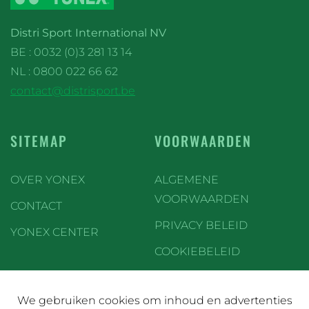
Distri Sport International NV
BE : 0032 (0)3 281 13 14
NL : 0800 022 66 62
contact@distrisport.be
SITEMAP
VOORWAARDEN
OVER YONEX
ALGEMENE
VOORWAARDEN
CONTACT
PRIVACY BELEID
YONEX CENTER
COOKIEBELEID
We gebruiken cookies om inhoud en advertenties
SOCIAL